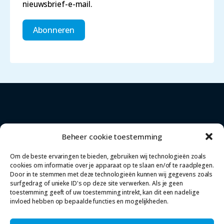
nieuwsbrief-e-mail.
Abonneren
Beheer cookie toestemming
Om de beste ervaringen te bieden, gebruiken wij technologieën zoals
cookies om informatie over je apparaat op te slaan en/of te raadplegen.
Meesters met Magister
info@meestersmetmagister.nl
Door in te stemmen met deze technologieën kunnen wij gegevens zoals
surfgedrag of unieke ID's op deze site verwerken. Als je geen
Cookieverklaring
Privacyverklaring
toestemming geeft of uw toestemming intrekt, kan dit een nadelige
Nieuws
Agenda
invloed hebben op bepaalde functies en mogelijkheden.