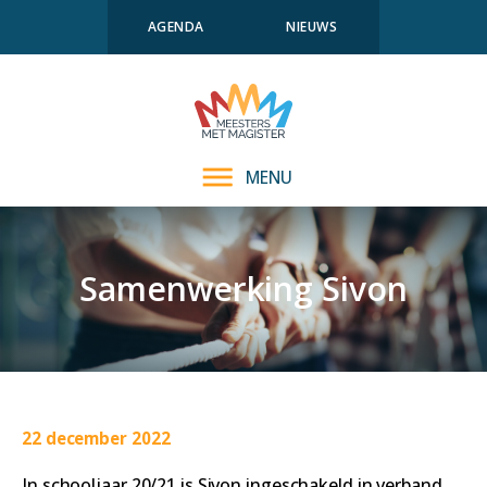
AGENDA
NIEUWS
MENU
Samenwerking Sivon
22 december 2022
In schooljaar 20/21 is Sivon ingeschakeld in verband