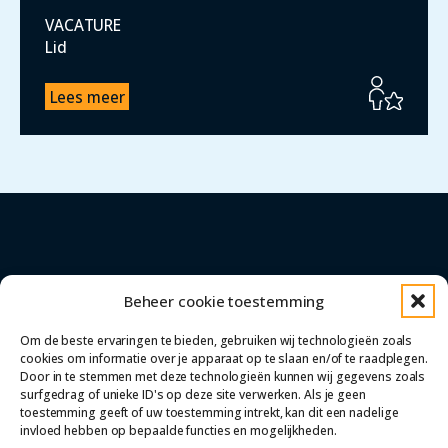
VACATURE
Lid
Lees meer
Beheer cookie toestemming
Om de beste ervaringen te bieden, gebruiken wij technologieën zoals
cookies om informatie over je apparaat op te slaan en/of te raadplegen.
Meesters met Magister
info@meestersmetmagister.nl
Door in te stemmen met deze technologieën kunnen wij gegevens zoals
surfgedrag of unieke ID's op deze site verwerken. Als je geen
Cookieverklaring
Privacyverklaring
toestemming geeft of uw toestemming intrekt, kan dit een nadelige
Nieuws
Agenda
invloed hebben op bepaalde functies en mogelijkheden.